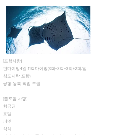
[포함사항]
펀다이빙4일 11회다이빙(3회+3회+3회+2회/점
심도시락 포함)
공항 왕복 픽업 드랍
[불포함 사항]
항공권
호텔
퍼밋
석식