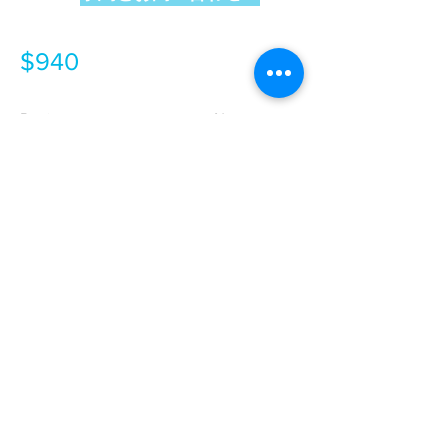
$940
Previous
Next
팔라우 다이빙 유의사항
1. サンゴ保護
触れないでください（手袋を使用するこ
とをお勧めしません）/毒性があります/す
べて生きているサンゴでダイバーの保護
が必要です。