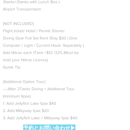
3tanks+2tanks-with Lunch Box )
Airport Transportaion
[NOT INCLUDED]
Flight ticket/ Hotel / Permit /Dinner
Diving Gear Full Set Rent 1Day $30 ( Dive
Computer / Light / Current Hook -Separately )
Add Nitrox each 1Tank +$12 /32% (Must be
hold your Nitrox License)
Guide Tip
[Additional Option Tour]
----After 2Tanks Diving + Additional Tour
(minimum 6pax)
1. Add Jellyfish Lake 1pax $40
2. Add Milkyway 1pax $20
3. Add Jellyfish Lake + Milkyway 1pax $40
予約とお問い合わせ▶