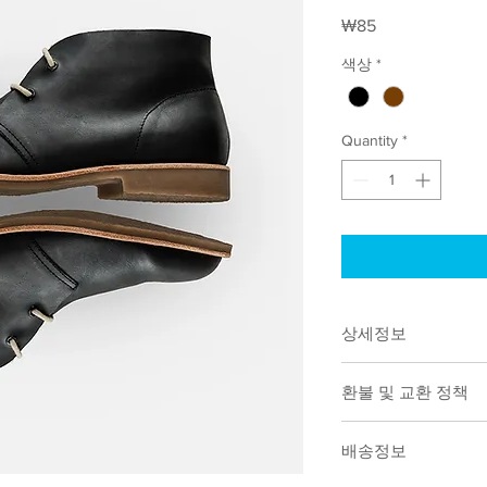
Price
₩85
색상
*
Quantity
*
상세정보
제품의 세부 사항들을 
환불 및 교환 정책
리방법 등 친절하고 
어줍니다. 제품의 어
"환불 정책", "제품 
지 우선순위를 잘 
배송정보
품 정보를 제공하세