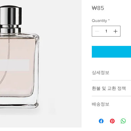
Price
₩85
Quantity
*
상세정보
제품의 세부 사항들
환불 및 교환 정책
질, 관리방법 등 
한 확신을 심어줍니
"환불 정책", "제
배송정보
들에게 어필할 것인
추가 제품 정보를
주세요.
배송정보를 입력하세
고 깔끔한 설명은 
한 확신을 심어줍