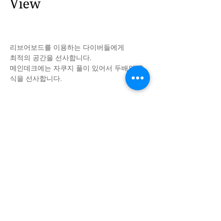
View
리브어보드를 이용하는 다이버들에게
최적의 공간을 선사합니다.
메인데크에는 자쿠지 풀이 있어서 두배의 휴
식을 선사합니다.
mkresortpalau@gmail.com
680/488-8082
070) 4794-5225
/
+680) 488-8082
mkresortpalau@gmail.com
POBOX 4003 koror Palau 96940
malakal