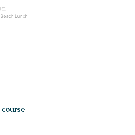
인트
+ Beach Lunch
 course