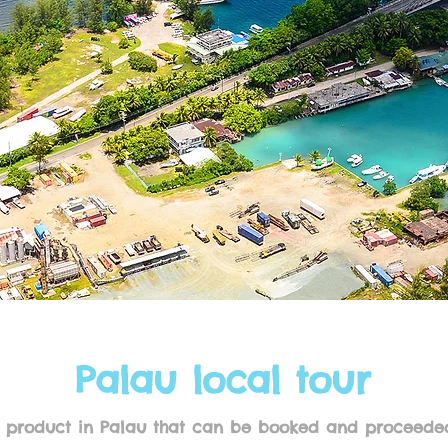
Palau local tour
our product in Palau that can be booked and proceede